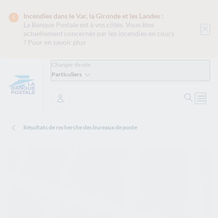
Incendies dans le Var, la Gironde et les Landes :
La Banque Postale est
à vos côtés. Vous êtes
actuellement concernés par les incendies en cours
?
Pour en savoir plus
Changer de site
Particuliers
Ouvrir 
Ouvri
Se connecter
Résultats de recherche des bureaux de poste