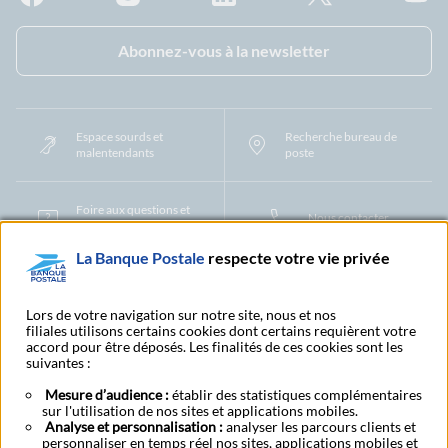
Facebook - La Banque Postale
Instagram - La Banque Postale
Linkedin - La Banque Postale
X - La Banque Postal
YouTub
Abonnez-vous à la newsletter
Espace sourds et
Recherche bureau de
malentendants
poste
Foire aux questions et
Nous contacter
centre d'aide
La Banque Postale
respecte votre vie privée
Mentions légales
Tarifs bancaires
Convention de compte
Protection des Données à Caractère Personnel
Filiales et partenaires
Lors de votre navigation sur notre site, nous et nos
Cookies
Gestion des cookies
Actualiser vos informations
filiales utilisons certains cookies dont certains requièrent votre
accord pour être déposés. Les finalités de ces cookies sont les
Contestation et réclamation
Coordonnées Centres Financiers
suivantes :
Recherche bureau de poste
Assistance technique
Alertes fraudes et points de vigilance
Actualités réglementaires
CGU
Mesure d’audience :
établir des statistiques complémentaires
Aide navigateur et systèmes d'exploitation
sur l'utilisation de nos sites et applications mobiles.
Analyse et personnalisation :
analyser les parcours clients et
Vider le cache de votre navigateur
Lexique
Aide et accessibilité
personnaliser en temps réel nos sites, applications mobiles et