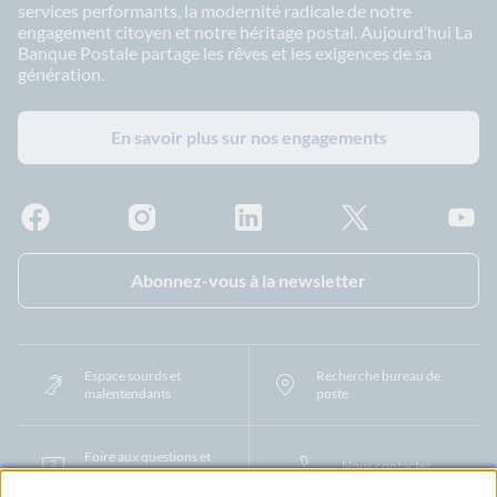
services performants, la modernité radicale de notre
engagement citoyen et notre héritage postal. Aujourd’hui La
Banque Postale partage les rêves et les exigences de sa
génération.
En savoir plus sur nos engagements
Facebook - La Banque Postale
Instagram - La Banque Postale
Linkedin - La Banque Postale
X - La Banque Postal
YouTub
Abonnez-vous à la newsletter
Espace sourds et
Recherche bureau de
malentendants
poste
Foire aux questions et
Nous contacter
centre d'aide