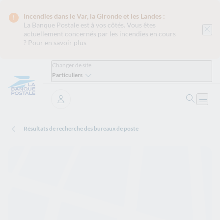
Incendies dans le Var, la Gironde et les Landes :
La Banque Postale est
à vos côtés. Vous êtes
actuellement concernés par les incendies en cours
?
Pour en savoir plus
Changer de site
Particuliers
Ouvrir 
Ouvri
Se connecter
Résultats de recherche des bureaux de poste