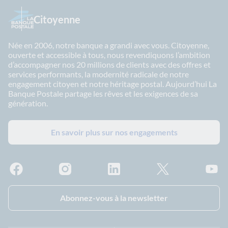
Citoyenne
Née en 2006, notre banque a grandi avec vous. Citoyenne,
ouverte et accessible à tous, nous revendiquons l’ambition
d’accompagner nos 20 millions de clients avec des offres et
services performants, la modernité radicale de notre
engagement citoyen et notre héritage postal. Aujourd’hui La
Banque Postale partage les rêves et les exigences de sa
génération.
En savoir plus sur nos engagements
Facebook - La Banque Postale
Instagram - La Banque Postale
Linkedin - La Banque Postale
X - La Banque Postal
YouTub
Abonnez-vous à la newsletter