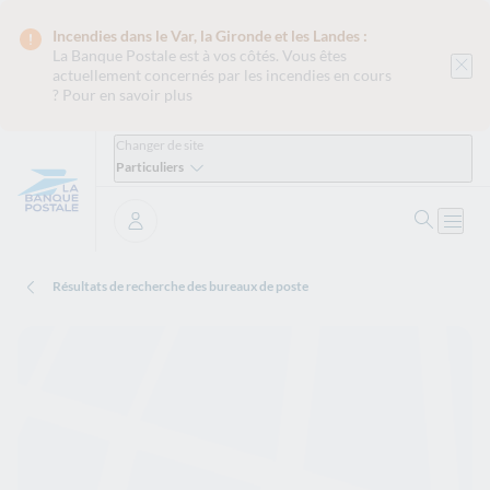
Incendies dans le Var, la Gironde et les Landes :
La Banque Postale est
à vos côtés. Vous êtes
actuellement concernés par les incendies en cours
?
Pour en savoir plus
Changer de site
Particuliers
Ouvrir 
Ouvri
Se connecter
Résultats de recherche des bureaux de poste