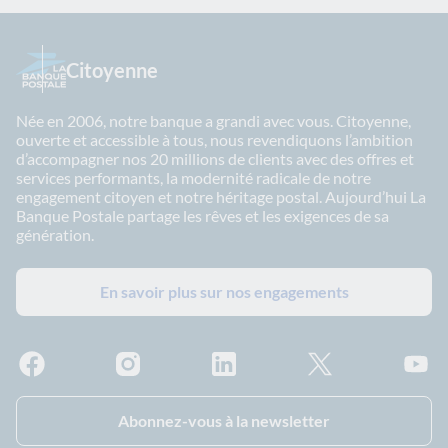
Citoyenne
Née en 2006, notre banque a grandi avec vous. Citoyenne,
ouverte et accessible à tous, nous revendiquons l’ambition
d’accompagner nos 20 millions de clients avec des offres et
services performants, la modernité radicale de notre
engagement citoyen et notre héritage postal. Aujourd’hui La
Banque Postale partage les rêves et les exigences de sa
génération.
En savoir plus sur nos engagements
Facebook - La Banque Postale
Instagram - La Banque Postale
Linkedin - La Banque Postale
X - La Banque Postal
YouTub
Abonnez-vous à la newsletter