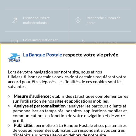
Espace sourds et
Recherche bureau de
malentendants
poste
Foire aux questions et
Nous contacter
centre d'aide
La Banque Postale
respecte votre vie privée
Mentions légales
Tarifs bancaires
Convention de compte
Protection des Données à Caractère Personnel
Filiales et partenaires
Lors de votre navigation sur notre site, nous et nos
Cookies
Gestion des cookies
Actualiser vos informations
filiales utilisons certains cookies dont certains requièrent votre
accord pour être déposés. Les finalités de ces cookies sont les
Contestation et réclamation
Coordonnées Centres Financiers
suivantes :
Recherche bureau de poste
Assistance technique
Alertes fraudes et points de vigilance
Actualités réglementaires
CGU
Mesure d’audience :
établir des statistiques complémentaires
Aide navigateur et systèmes d'exploitation
sur l'utilisation de nos sites et applications mobiles.
Analyse et personnalisation :
analyser les parcours clients et
Vider le cache de votre navigateur
Lexique
Aide et accessibilité
personnaliser en temps réel nos sites, applications mobiles et
Accessibilité – Partiellement conforme
Espace candidature
communications en fonction de votre navigation et de votre
BFI - Banque de Financement et d'Investissement
profil.
Le fonds de garantie des dépôts et de résolution
Résilier
Rétractation
Publicités :
permettre à La Banque Postale et ses partenaires
de vous adresser des publicités correspondant à vos centres
Plan du site
d’intérêts sur notre site ou en dehors de notre site.