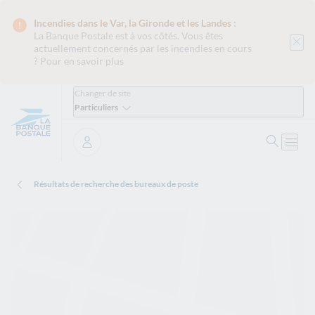
Incendies dans le Var, la Gironde et les Landes :
La Banque Postale est
à vos côtés. Vous êtes
actuellement concernés par les incendies en cours
?
Pour en savoir plus
Changer de site
Particuliers
Ouvrir 
Ouvri
Se connecter
Résultats de recherche des bureaux de poste