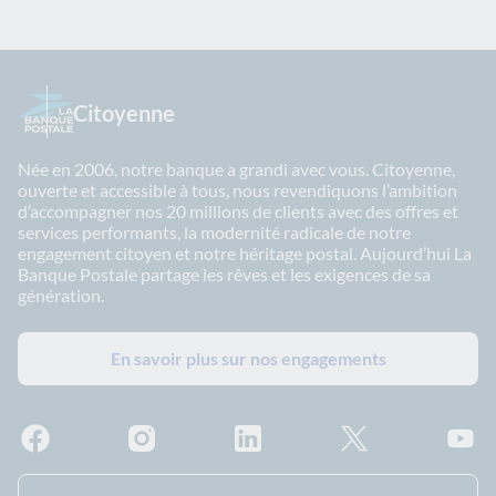
Citoyenne
Née en 2006, notre banque a grandi avec vous. Citoyenne,
ouverte et accessible à tous, nous revendiquons l’ambition
d’accompagner nos 20 millions de clients avec des offres et
services performants, la modernité radicale de notre
engagement citoyen et notre héritage postal. Aujourd’hui La
Banque Postale partage les rêves et les exigences de sa
génération.
En savoir plus sur nos engagements
Facebook - La Banque Postale
Instagram - La Banque Postale
Linkedin - La Banque Postale
X - La Banque Postal
YouTub