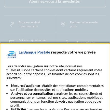
Abonnez-vous à la newsletter
Espace sourds et
Recherche bureau de
malentendants
poste
Foire aux questions et
Nous contacter
centre d'aide
La Banque Postale
respecte votre vie privée
Mentions légales
Tarifs bancaires
Convention de compte
Protection des Données à Caractère Personnel
Filiales et partenaires
Lors de votre navigation sur notre site, nous et nos
Cookies
Gestion des cookies
Actualiser vos informations
filiales utilisons certains cookies dont certains requièrent votre
accord pour être déposés. Les finalités de ces cookies sont les
Contestation et réclamation
Coordonnées Centres Financiers
suivantes :
Recherche bureau de poste
Assistance technique
Alertes fraudes et points de vigilance
Actualités réglementaires
CGU
Mesure d’audience :
établir des statistiques complémentaires
Aide navigateur et systèmes d'exploitation
sur l'utilisation de nos sites et applications mobiles.
Analyse et personnalisation :
analyser les parcours clients et
Vider le cache de votre navigateur
Lexique
Aide et accessibilité
personnaliser en temps réel nos sites, applications mobiles et
Accessibilité – Partiellement conforme
Espace candidature
communications en fonction de votre navigation et de votre
BFI - Banque de Financement et d'Investissement
profil.
Le fonds de garantie des dépôts et de résolution
Résilier
Rétractation
Publicités :
permettre à La Banque Postale et ses partenaires