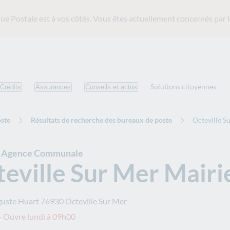
ue Postale est
à vos côtés. Vous êtes actuellement concernés par l
Solutions citoyennes
Crédits
Assurances
Conseils et actus
ste
Résultats de recherche des bureaux de poste
Octeville S
e Agence Communale
eville Sur Mer Mairi
guste Huart
76930
Octeville Sur Mer
 Ouvre lundi à 09h00