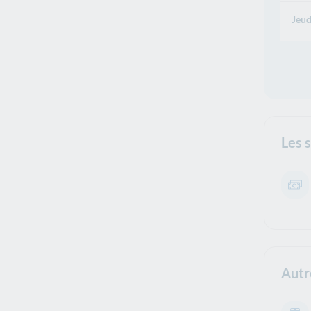
Jeud
Les 
Autr