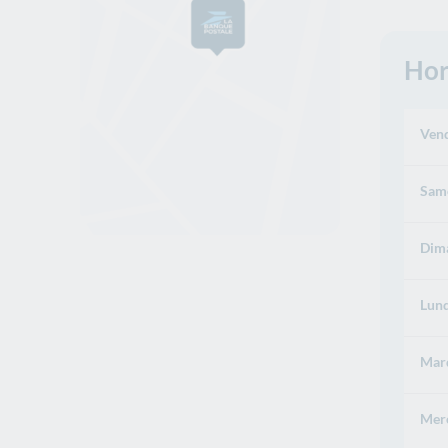
Hor
Vend
Same
Dima
Lund
Mard
Merc