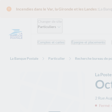
Incendies dans le Var, la Gironde et les Landes :
La Banq
Changer de site
Particuliers
Comptes et cartes
Épargne et placements
La Banque Postale
Particulier
Recherche bureau de po
La Post
Oct
2 Rue Au
Fermé –