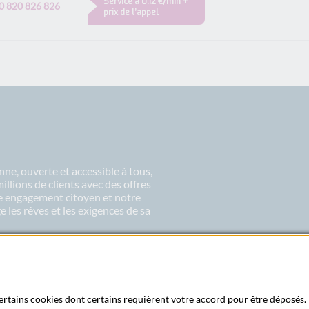
Service à 0.12 €/min +
0 820 826 826
prix de l’appel
ne, ouverte et accessible à tous,
lions de clients avec des offres
re engagement citoyen et notre
 les rêves et les exigences de sa
 certains cookies dont certains requièrent votre accord pour être déposés. 