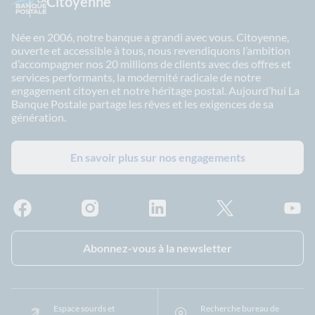
Citoyenne
Née en 2006, notre banque a grandi avec vous. Citoyenne,
ouverte et accessible à tous, nous revendiquons l’ambition
d’accompagner nos 20 millions de clients avec des offres et
services performants, la modernité radicale de notre
engagement citoyen et notre héritage postal. Aujourd’hui La
Banque Postale partage les rêves et les exigences de sa
génération.
En savoir plus sur nos engagements
Facebook - La Banque Postale
Instagram - La Banque Postale
Linkedin - La Banque Postale
X - La Banque Postal
YouTub
Abonnez-vous à la newsletter
Espace sourds et
Recherche bureau de