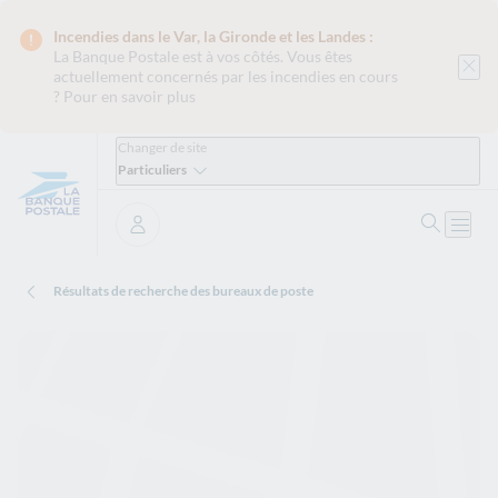
Incendies dans le Var, la Gironde et les Landes :
La Banque Postale est
à vos côtés. Vous êtes
actuellement concernés par les incendies en cours
?
Pour en savoir plus
Changer de site
Particuliers
Ouvrir 
Ouvri
Se connecter
Résultats de recherche des bureaux de poste