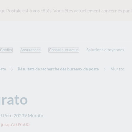
ue Postale est
à vos côtés. Vous êtes actuellement concernés par l
Solutions citoyennes
Crédits
Assurances
Conseils et actus
ste
Résultats de recherche des bureaux de poste
Murato
rato
 U Peru
20239
Murato
 jusqu'à 09h00