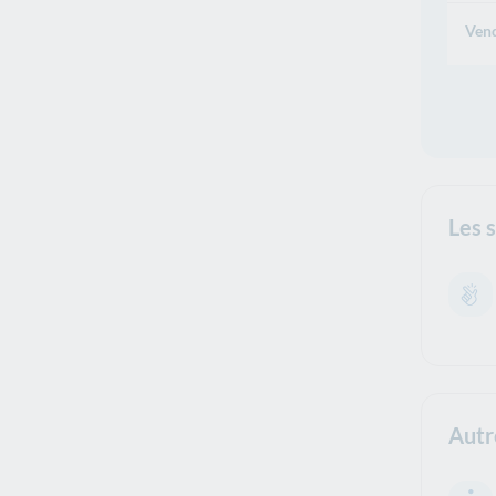
Vend
Les 
Autr