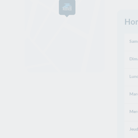
Hor
Same
Dima
Lund
Mard
Merc
Jeud