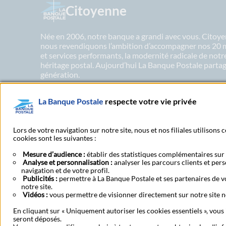
Citoyenne
Née en 2006, notre banque a grandi avec vous. Citoyen
nous revendiquons l’ambition d’accompagner nos 20 mil
et services performants, la modernité radicale de not
héritage postal. Aujourd’hui La Banque Postale partage
génération.
La Banque Postale
respecte votre vie privée
En savoir plus sur nos engagements
Lors de votre navigation sur notre site, nous et nos filiales utilisons
cookies sont les suivantes :
Mesure d’audience :
établir des statistiques complémentaires sur l
Espace sourds et malentendants
Analyse et personnalisation :
analyser les parcours clients et per
navigation et de votre profil.
Publicités :
permettre à La Banque Postale et ses partenaires de vo
notre site.
Vidéos :
vous permettre de visionner directement sur notre site n
Mentions légales
Tarifs bancaires
Convention de comp
Contestation et réclamation
Coordonnées Centres F
En cliquant sur « Uniquement autoriser les cookies essentiels », vous
Aide navigateur et systèmes d'exploitation
Vi
seront déposés.