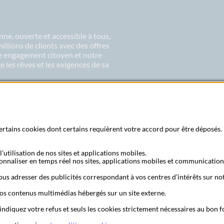
ne, ouverte et accessible à tous,
lions de clients avec des offres
re engagement citoyen et notre
 les rêves et les exigences de sa
 certains cookies dont certains requièrent votre accord pour être déposés. 
'utilisation de nos sites et applications mobiles.
Recherche bureau de poste
Foire aux questio
sonnaliser en temps réel nos sites, applications mobiles et communication
us adresser des publicités correspondant à vos centres d’intérêts sur not
os contenus multimédias hébergés sur un site externe.
te
Protection des Données à Caractère Personnel
Filiales et partenaires
C
inanciers
Recherche bureau de poste
Assistance technique
Alertes fraudes
 indiquez votre refus et seuls les cookies strictement nécessaires au bon
der le cache de votre navigateur
Lexique
Aide et accessibilité
Accessibilité