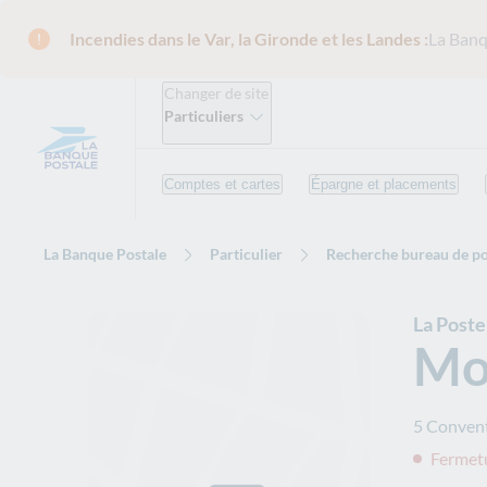
Incendies dans le Var, la Gironde et les Landes :
La Banq
Changer de site
Particuliers
Comptes et cartes
Épargne et placements
La Banque Postale
Particulier
Recherche bureau de po
La Post
Mo
5 Conven
Fermetu