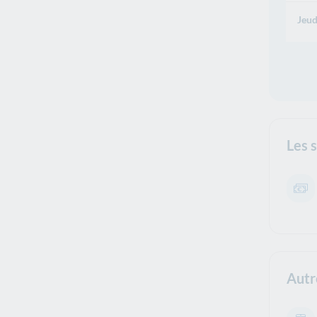
Jeud
Les 
Autr