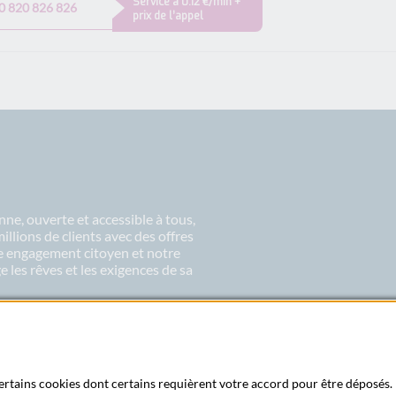
Service à 0.12 €/min +
0 820 826 826
prix de l’appel
ne, ouverte et accessible à tous,
lions de clients avec des offres
re engagement citoyen et notre
 les rêves et les exigences de sa
 certains cookies dont certains requièrent votre accord pour être déposés. 