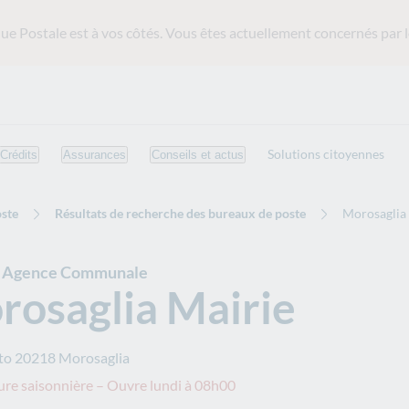
ue Postale est
à vos côtés. Vous êtes actuellement concernés par l
Solutions citoyennes
Crédits
Assurances
Conseils et actus
ste
Résultats de recherche des bureaux de poste
Morosaglia
e Agence Communale
rosaglia Mairie
to
20218
Morosaglia
re saisonnière – Ouvre lundi à 08h00