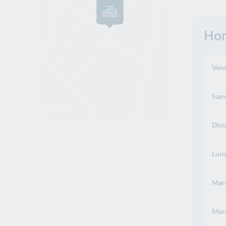
Hor
Vend
Same
Dima
Lund
Mard
Merc