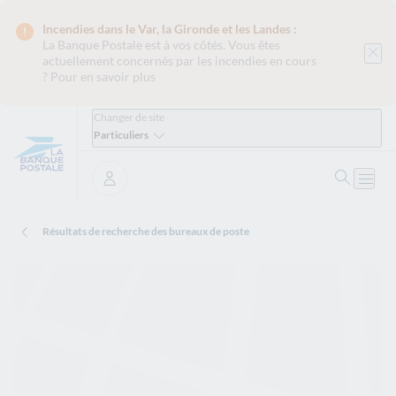
Incendies dans le Var, la Gironde et les Landes :
La Banque Postale est
à vos côtés. Vous êtes
actuellement concernés par les incendies en cours
?
Pour en savoir plus
Changer de site
Particuliers
Ouvrir 
Ouvri
Se connecter
Résultats de recherche des bureaux de poste