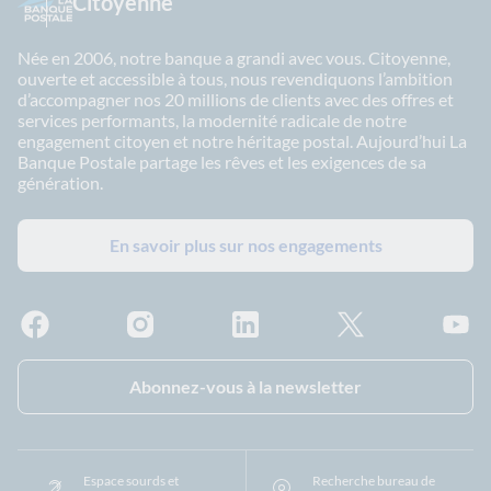
Citoyenne
Née en 2006, notre banque a grandi avec vous. Citoyenne,
ouverte et accessible à tous, nous revendiquons l’ambition
d’accompagner nos 20 millions de clients avec des offres et
services performants, la modernité radicale de notre
engagement citoyen et notre héritage postal. Aujourd’hui La
Banque Postale partage les rêves et les exigences de sa
génération.
En savoir plus sur nos engagements
Facebook - La Banque Postale
Instagram - La Banque Postale
Linkedin - La Banque Postale
X - La Banque Postal
YouTub
Abonnez-vous à la newsletter
Espace sourds et
Recherche bureau de