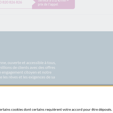
Service à 0.12 €/min +
0 820 826 826
prix de l’appel
ne, ouverte et accessible à tous,
lions de clients avec des offres
re engagement citoyen et notre
 les rêves et les exigences de sa
 certains cookies dont certains requièrent votre accord pour être déposés. 