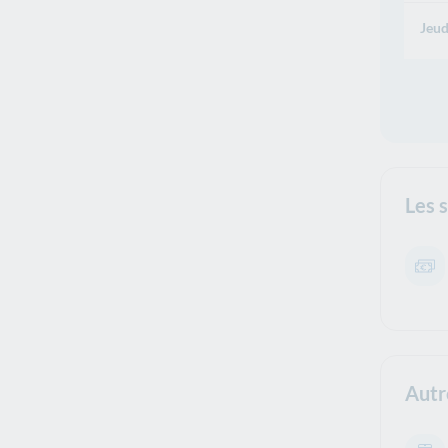
Jeud
Les 
Autr