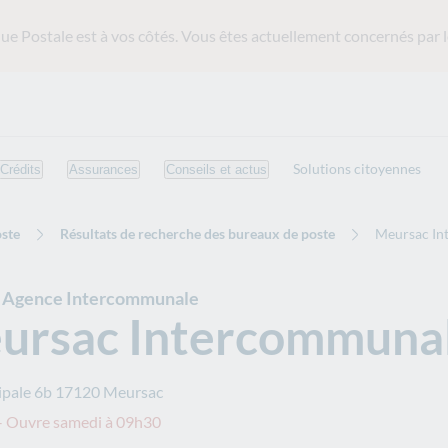
ue Postale est
à vos côtés. Vous êtes actuellement concernés par l
Solutions citoyennes
Crédits
Assurances
Conseils et actus
ste
Résultats de recherche des bureaux de poste
Meursac In
e Agence Intercommunale
ursac Intercommuna
ipale 6b
17120
Meursac
– Ouvre samedi à 09h30