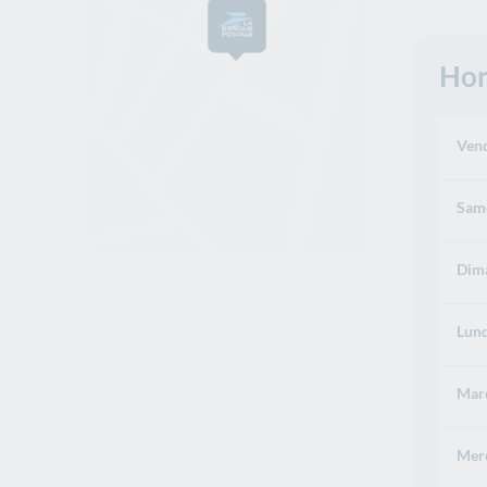
Hor
Vend
Same
Dima
Lund
Mard
Merc