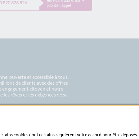
Service à 0.12 €/min +
0 820 826 826
prix de l’appel
ne, ouverte et accessible à tous,
lions de clients avec des offres
re engagement citoyen et notre
 les rêves et les exigences de sa
 certains cookies dont certains requièrent votre accord pour être déposés. 