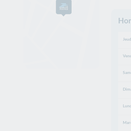
Hor
Jeud
Vend
Same
Dima
Lund
Mard