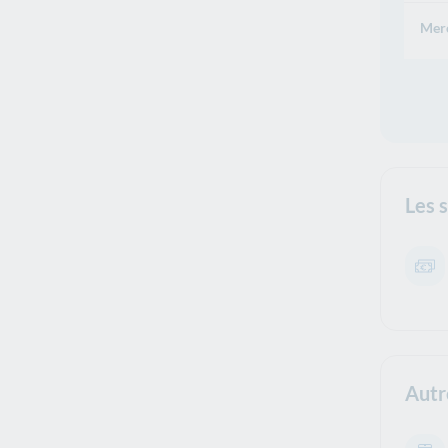
Merc
Les 
Autr