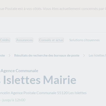
ue Postale est
à vos côtés. Vous êtes actuellement concernés par l
Solutions citoyennes
Crédits
Assurances
Conseils et actus
ste
Résultats de recherche des bureaux de poste
Les Islettes
e Agence Communale
 Islettes Mairie
ancelin Agence Postale Communale
55120
Les Islettes
- jusqu'à 12h00