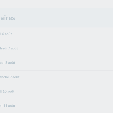
aires
i 6 août
redi 7 août
di 8 août
nche 9 août
i 10 août
i 11 août