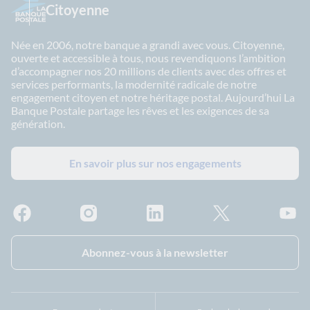
Citoyenne
Née en 2006, notre banque a grandi avec vous. Citoyenne,
ouverte et accessible à tous, nous revendiquons l’ambition
d’accompagner nos 20 millions de clients avec des offres et
services performants, la modernité radicale de notre
engagement citoyen et notre héritage postal. Aujourd’hui La
Banque Postale partage les rêves et les exigences de sa
génération.
En savoir plus sur nos engagements
Facebook - La Banque Postale
Instagram - La Banque Postale
Linkedin - La Banque Postale
X - La Banque Postal
YouTub
Abonnez-vous à la newsletter