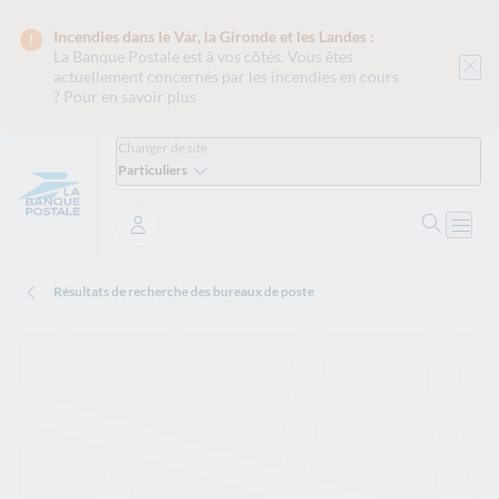
Incendies dans le Var, la Gironde et les Landes :
La Banque Postale est
à vos côtés. Vous êtes
actuellement concernés par les incendies en cours
?
Pour en savoir plus
Changer de site
Particuliers
Ouvrir 
Ouvri
Se connecter
Résultats de recherche des bureaux de poste