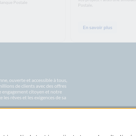
 Banque Postale
Postale.
En savoir plus
ne, ouverte et accessible à tous,
lions de clients avec des offres
re engagement citoyen et notre
 les rêves et les exigences de sa