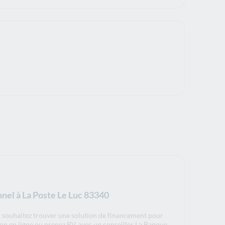
nnel à La Poste Le Luc 83340
t souhaitez trouver une solution de financement pour
tion en ligne ou prenez RV avec un conseiller La Banque