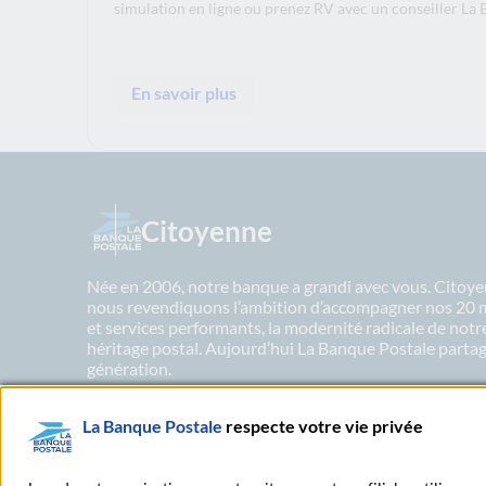
simulation en ligne ou prenez RV avec un conseiller La
En savoir plus
Citoyenne
Née en 2006, notre banque a grandi avec vous. Citoyen
nous revendiquons l’ambition d’accompagner nos 20 mil
et services performants, la modernité radicale de not
héritage postal. Aujourd’hui La Banque Postale partage
génération.
La Banque Postale
respecte votre vie privée
En savoir plus sur nos engagements