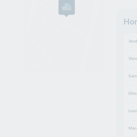
Hor
Jeud
Vend
Same
Dima
Lund
Mard