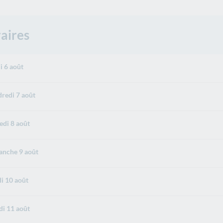
aires
i 6 août
redi 7 août
di 8 août
nche 9 août
i 10 août
i 11 août