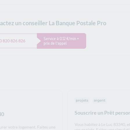
actez un conseiller La Banque Postale Pro
Service à 0.12 €/min +
0 820 826 826
prix de l’appel
projets
argent
Souscrire un Prêt perso
40
Vous habitez à Le Luc 83340, e
surer votre logement. Faites une
vos projets. Faites une simula