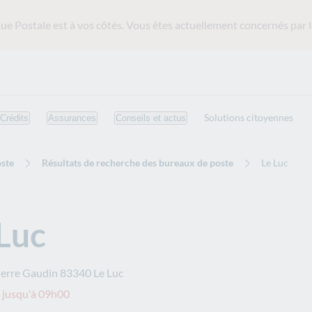
ue Postale est
à vos côtés. Vous êtes actuellement concernés par l
Solutions citoyennes
Crédits
Assurances
Conseils et actus
ste
Résultats de recherche des bureaux de poste
Le Luc
Luc
ierre Gaudin
83340
Le Luc
 jusqu'à 09h00