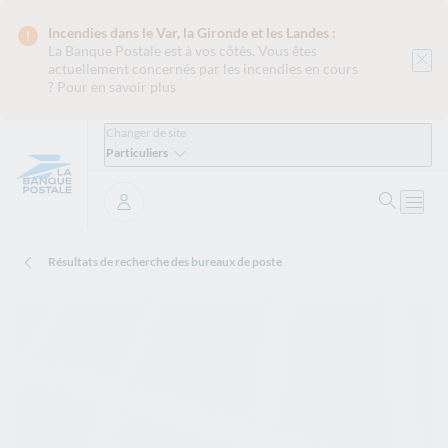
Incendies dans le Var, la Gironde et les Landes :
La Banque Postale est
à vos côtés. Vous êtes
actuellement concernés par les incendies en cours
?
Pour en savoir plus
Changer de site
Particuliers
Ouvrir 
Ouvri
Se connecter
Résultats de recherche des bureaux de poste