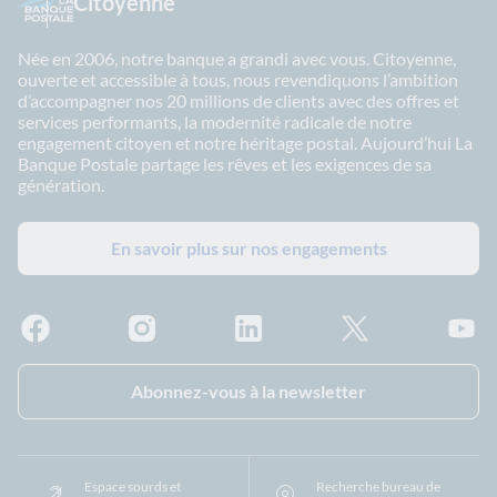
Citoyenne
Née en 2006, notre banque a grandi avec vous. Citoyenne,
ouverte et accessible à tous, nous revendiquons l’ambition
d’accompagner nos 20 millions de clients avec des offres et
services performants, la modernité radicale de notre
engagement citoyen et notre héritage postal. Aujourd’hui La
Banque Postale partage les rêves et les exigences de sa
génération.
En savoir plus sur nos engagements
Facebook - La Banque Postale
Instagram - La Banque Postale
Linkedin - La Banque Postale
X - La Banque Postal
YouTub
Abonnez-vous à la newsletter
Espace sourds et
Recherche bureau de