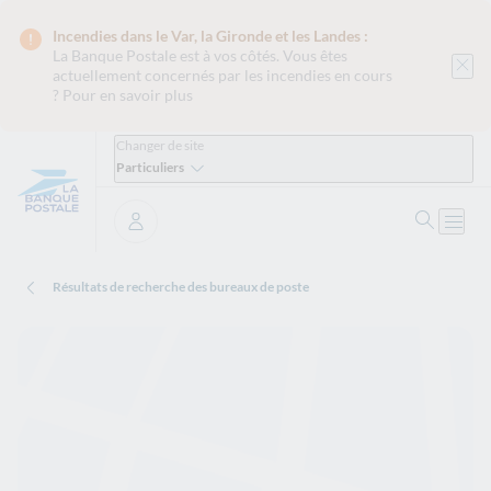
Incendies dans le Var, la Gironde et les Landes :
La Banque Postale est
à vos côtés. Vous êtes
actuellement concernés par les incendies en cours
?
Pour en savoir plus
Changer de site
Particuliers
Ouvrir 
Ouvri
Se connecter
Résultats de recherche des bureaux de poste