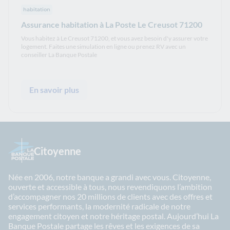
habitation
Assurance habitation à La Poste Le Creusot 71200
Vous habitez à Le Creusot 71200, et vous avez besoin d'y assurer votre
logement. Faites une simulation en ligne ou prenez RV avec un
conseiller La Banque Postale
En savoir plus
Citoyenne
Née en 2006, notre banque a grandi avec vous. Citoyenne,
ouverte et accessible à tous, nous revendiquons l’ambition
d’accompagner nos 20 millions de clients avec des offres et
services performants, la modernité radicale de notre
engagement citoyen et notre héritage postal. Aujourd’hui La
Banque Postale partage les rêves et les exigences de sa