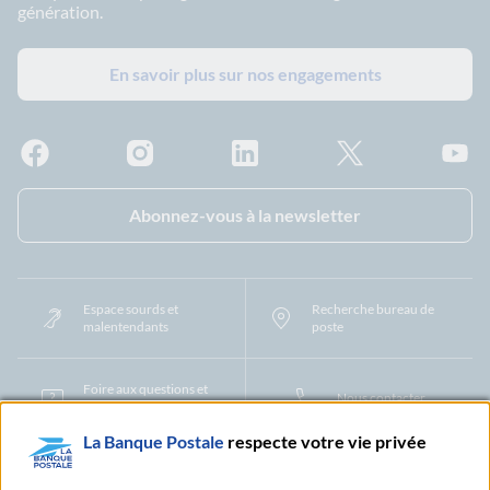
génération.
En savoir plus sur nos engagements
Facebook - La Banque Postale
Instagram - La Banque Postale
Linkedin - La Banque Postale
X - La Banque Postal
YouTub
Abonnez-vous à la newsletter
Espace sourds et
Recherche bureau de
malentendants
poste
Foire aux questions et
Nous contacter
centre d'aide
La Banque Postale
respecte votre vie privée
Mentions légales
Tarifs bancaires
Convention de compte