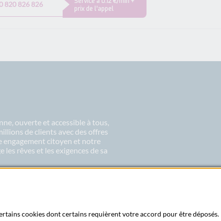
Service à 0.12 €/min +
0 820 826 826
prix de l’appel
ne, ouverte et accessible à tous,
lions de clients avec des offres
re engagement citoyen et notre
 les rêves et les exigences de sa
 certains cookies dont certains requièrent votre accord pour être déposés. 