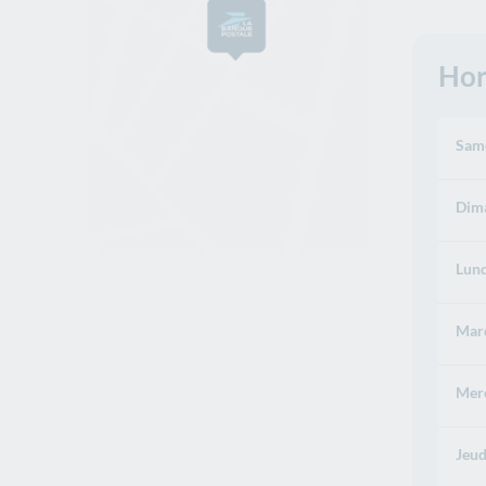
Hor
Same
Dima
Lund
Mard
Merc
Jeud