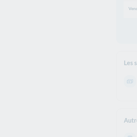
Vend
Les 
Autr