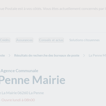
ue Postale est
à vos côtés. Vous êtes actuellement concernés par l
Solutions citoyennes
Crédits
Assurances
Conseils et actus
ste
Résultats de recherche des bureaux de poste
La Penne M
e Agence Communale
 Penne Mairie
e La Mairie
06260
La Penne
 Ouvre lundi à 08h00