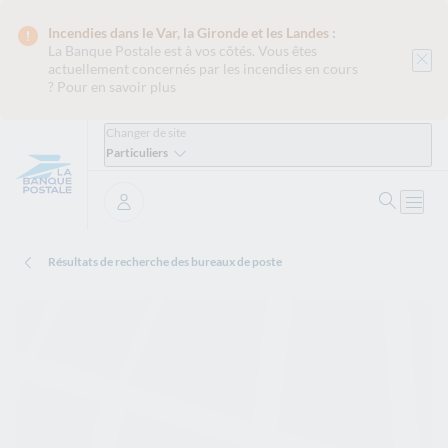
Incendies dans le Var, la Gironde et les Landes :
La Banque Postale est
à vos côtés. Vous êtes
actuellement concernés par les incendies en cours
?
Pour en savoir plus
Changer de site
Particuliers
Ouvrir 
Ouvri
Se connecter
Résultats de recherche des bureaux de poste