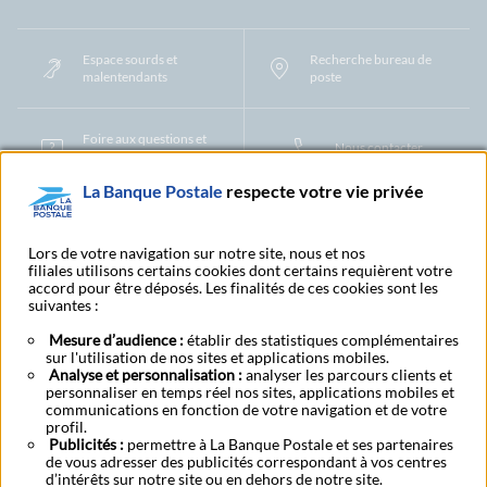
Espace sourds et
Recherche bureau de
malentendants
poste
Foire aux questions et
Nous contacter
centre d'aide
La Banque Postale
respecte votre vie privée
Mentions légales
Tarifs bancaires
Convention de compte
Protection des Données à Caractère Personnel
Filiales et partenaires
Lors de votre navigation sur notre site, nous et nos
Cookies
Gestion des cookies
Actualiser vos informations
filiales utilisons certains cookies dont certains requièrent votre
accord pour être déposés. Les finalités de ces cookies sont les
Contestation et réclamation
Coordonnées Centres Financiers
suivantes :
Recherche bureau de poste
Assistance technique
Alertes fraudes et points de vigilance
Actualités réglementaires
CGU
Mesure d’audience :
établir des statistiques complémentaires
Aide navigateur et systèmes d'exploitation
sur l'utilisation de nos sites et applications mobiles.
Analyse et personnalisation :
analyser les parcours clients et
Vider le cache de votre navigateur
Lexique
Aide et accessibilité
personnaliser en temps réel nos sites, applications mobiles et
Accessibilité – Partiellement conforme
Espace candidature
communications en fonction de votre navigation et de votre
BFI - Banque de Financement et d'Investissement
profil.
Le fonds de garantie des dépôts et de résolution
Résilier
Rétractation
Publicités :
permettre à La Banque Postale et ses partenaires
de vous adresser des publicités correspondant à vos centres
Plan du site
d’intérêts sur notre site ou en dehors de notre site.