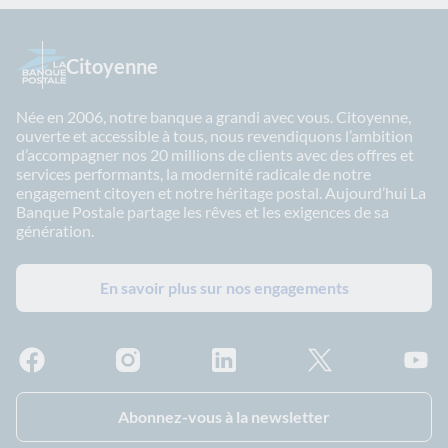
Citoyenne
Née en 2006, notre banque a grandi avec vous. Citoyenne,
ouverte et accessible à tous, nous revendiquons l’ambition
d’accompagner nos 20 millions de clients avec des offres et
services performants, la modernité radicale de notre
engagement citoyen et notre héritage postal. Aujourd’hui La
Banque Postale partage les rêves et les exigences de sa
génération.
En savoir plus sur nos engagements
Facebook - La Banque Postale
Instagram - La Banque Postale
Linkedin - La Banque Postale
X - La Banque Postal
YouTub
Abonnez-vous à la newsletter