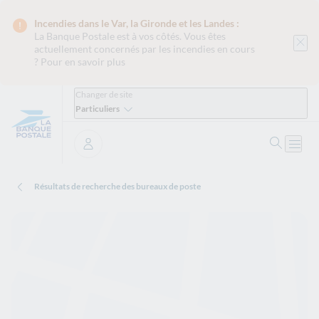
Incendies dans le Var, la Gironde et les Landes :
La Banque Postale est
à vos côtés. Vous êtes
actuellement concernés par les incendies en cours
?
Pour en savoir plus
Changer de site
Particuliers
Ouvrir 
Ouvri
Se connecter
Résultats de recherche des bureaux de poste