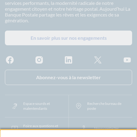
services performants, la modernité radicale de notre
engagement citoyen et notre héritage postal. Aujourd’hui La
Banque Postale partage les rêves et les exigences de sa
génération.
En savoir plus sur nos engagements
Facebook - La Banque Postale
Instagram - La Banque Postale
Linkedin - La Banque Postale
X - La Banque Postal
YouTub
Abonnez-vous à la newsletter
Espace sourds et
Recherche bureau de
malentendants
poste
Foire aux questions et
Nous contacter
centre d'aide