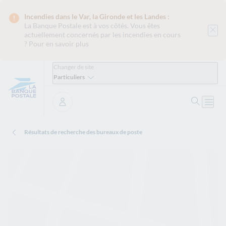
Incendies dans le Var, la Gironde et les Landes :
La Banque Postale est
à vos côtés. Vous êtes
actuellement concernés par les incendies en cours
?
Pour en savoir plus
Changer de site
Particuliers
Ouvrir 
Ouvri
Se connecter
Résultats de recherche des bureaux de poste