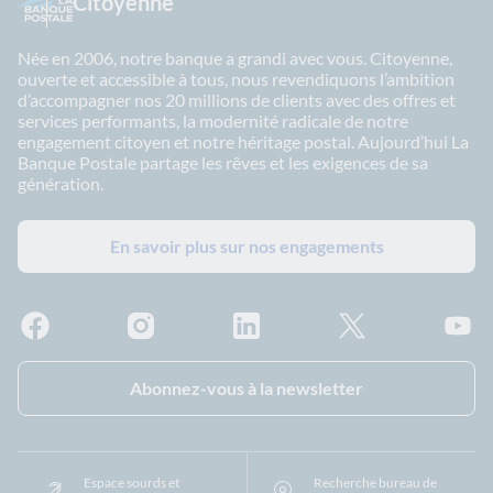
Citoyenne
Née en 2006, notre banque a grandi avec vous. Citoyenne,
ouverte et accessible à tous, nous revendiquons l’ambition
d’accompagner nos 20 millions de clients avec des offres et
services performants, la modernité radicale de notre
engagement citoyen et notre héritage postal. Aujourd’hui La
Banque Postale partage les rêves et les exigences de sa
génération.
En savoir plus sur nos engagements
Facebook - La Banque Postale
Instagram - La Banque Postale
Linkedin - La Banque Postale
X - La Banque Postal
YouTub
Abonnez-vous à la newsletter
Espace sourds et
Recherche bureau de