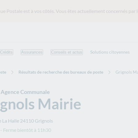
ue Postale est
à vos côtés. Vous êtes actuellement concernés par l
Solutions citoyennes
Crédits
Assurances
Conseils et actus
ste
Résultats de recherche des bureaux de poste
Grignols Ma
e Agence Communale
gnols Mairie
e La Halle
24110
Grignols
- Ferme bientôt à 11h30