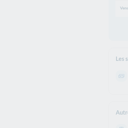
Vend
Les 
Autr