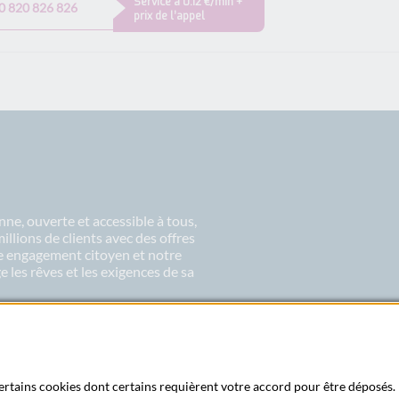
Service à 0.12 €/min +
0 820 826 826
prix de l’appel
ne, ouverte et accessible à tous,
lions de clients avec des offres
re engagement citoyen et notre
 les rêves et les exigences de sa
 certains cookies dont certains requièrent votre accord pour être déposés. 