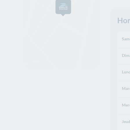
Hor
Same
Dima
Lund
Mard
Merc
Jeud