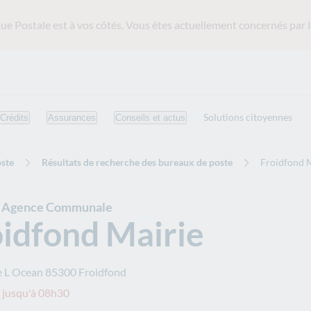
ue Postale est
à vos côtés. Vous êtes actuellement concernés par l
Solutions citoyennes
Crédits
Assurances
Conseils et actus
ste
Résultats de recherche des bureaux de poste
Froidfond 
e Agence Communale
idfond Mairie
e L Ocean
85300
Froidfond
 jusqu'à 08h30