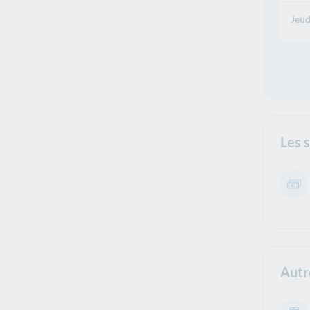
Jeud
Les 
Autr