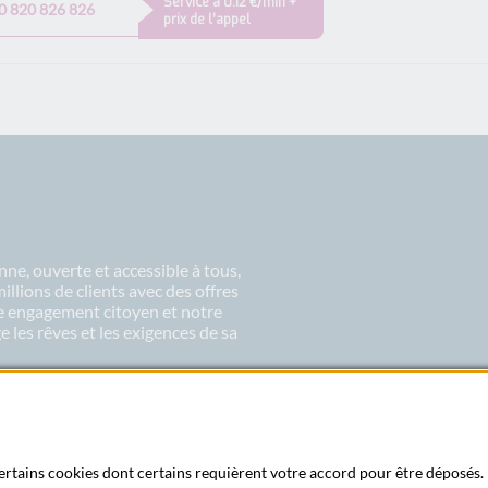
Service à 0.12 €/min +
0 820 826 826
prix de l’appel
ne, ouverte et accessible à tous,
lions de clients avec des offres
re engagement citoyen et notre
 les rêves et les exigences de sa
 certains cookies dont certains requièrent votre accord pour être déposés. 