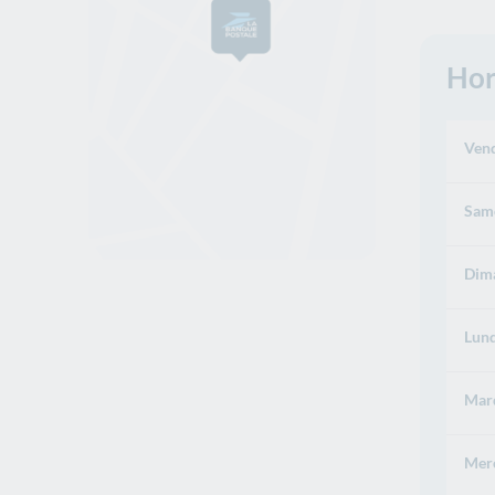
Hor
Vend
Same
Dima
Lund
Mard
Merc