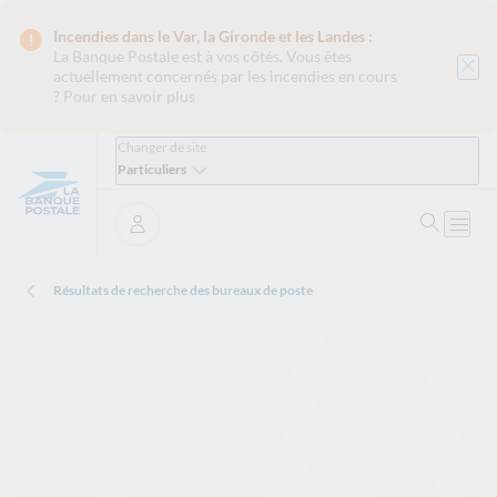
Incendies dans le Var, la Gironde et les Landes :
La Banque Postale est
à vos côtés. Vous êtes
actuellement concernés par les incendies en cours
?
Pour en savoir plus
Changer de site
Particuliers
Ouvrir 
Ouvri
Se connecter
Résultats de recherche des bureaux de poste