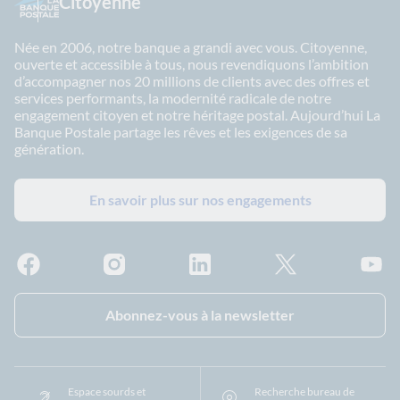
Citoyenne
Née en 2006, notre banque a grandi avec vous. Citoyenne,
ouverte et accessible à tous, nous revendiquons l’ambition
d’accompagner nos 20 millions de clients avec des offres et
services performants, la modernité radicale de notre
engagement citoyen et notre héritage postal. Aujourd’hui La
Banque Postale partage les rêves et les exigences de sa
génération.
En savoir plus sur nos engagements
Facebook - La Banque Postale
Instagram - La Banque Postale
Linkedin - La Banque Postale
X - La Banque Postal
YouTub
Abonnez-vous à la newsletter
Espace sourds et
Recherche bureau de