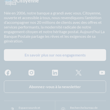
Citoyenne
Née en 2006, notre banque a grandi avec vous. Citoyenne,
ouverte et accessible à tous, nous revendiquons l’ambition
d’accompagner nos 20 millions de clients avec des offres et
services performants, la modernité radicale de notre
engagement citoyen et notre héritage postal. Aujourd’hui La
Banque Postale partage les rêves et les exigences de sa
génération.
En savoir plus sur nos engagements
Facebook - La Banque Postale
Instagram - La Banque Postale
Linkedin - La Banque Postale
X - La Banque Postal
YouTub
Abonnez-vous à la newsletter
Espace sourds et
Recherche bureau de