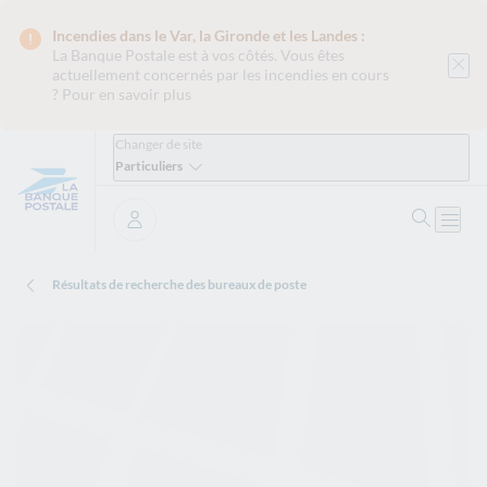
Incendies dans le Var, la Gironde et les Landes :
La Banque Postale est
à vos côtés. Vous êtes
actuellement concernés par les incendies en cours
?
Pour en savoir plus
Changer de site
Particuliers
Ouvrir 
Ouvri
Se connecter
Résultats de recherche des bureaux de poste