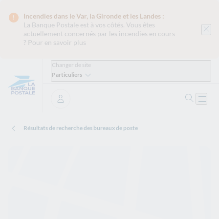
Incendies dans le Var, la Gironde et les Landes :
La Banque Postale est
à vos côtés. Vous êtes
actuellement concernés par les incendies en cours
?
Pour en savoir plus
Changer de site
Particuliers
Ouvrir 
Ouvri
Se connecter
Résultats de recherche des bureaux de poste