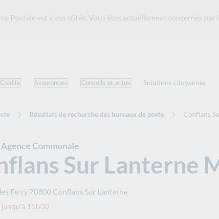
ue Postale est
à vos côtés. Vous êtes actuellement concernés par l
Solutions citoyennes
Crédits
Assurances
Conseils et actus
ste
Résultats de recherche des bureaux de poste
Conflans Su
e Agence Communale
flans Sur Lanterne M
les Ferry
70800
Conflans Sur Lanterne
 jusqu'à 11h00