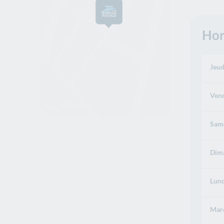
Hor
Jeud
Vend
Same
Dima
Lund
Mard