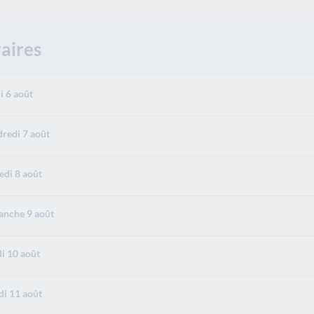
aires
i 6 août
redi 7 août
di 8 août
nche 9 août
i 10 août
i 11 août