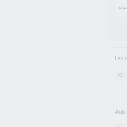
Merc
Les 
Autr