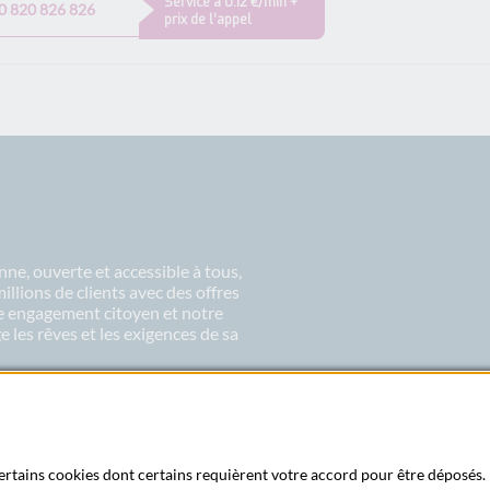
Service à 0.12 €/min +
0 820 826 826
prix de l’appel
ne, ouverte et accessible à tous,
lions de clients avec des offres
re engagement citoyen et notre
 les rêves et les exigences de sa
 certains cookies dont certains requièrent votre accord pour être déposés. 