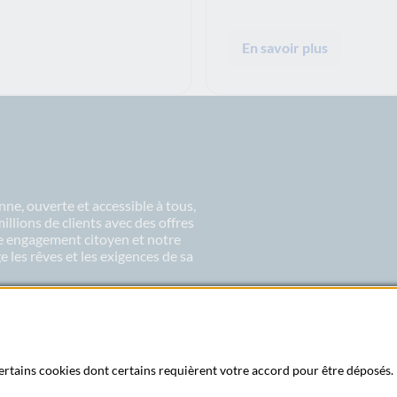
En savoir plus
ne, ouverte et accessible à tous,
lions de clients avec des offres
re engagement citoyen et notre
 les rêves et les exigences de sa
 certains cookies dont certains requièrent votre accord pour être déposés. 