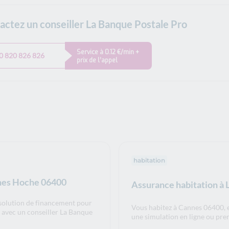
actez un conseiller La Banque Postale Pro
Service à 0.12 €/min +
0 820 826 826
prix de l’appel
habitation
nnes Hoche 06400
Assurance habitation à
 solution de financement pour
Vous habitez à Cannes 06400, e
V avec un conseiller La Banque
une simulation en ligne ou pre