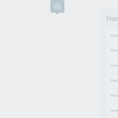
Hor
Same
Dima
Lund
Mard
Merc
Jeud