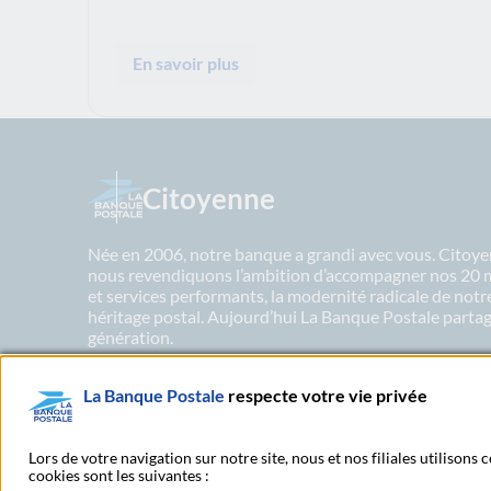
En savoir plus
Citoyenne
Née en 2006, notre banque a grandi avec vous. Citoyen
nous revendiquons l’ambition d’accompagner nos 20 mil
et services performants, la modernité radicale de not
héritage postal. Aujourd’hui La Banque Postale partage
génération.
La Banque Postale
respecte votre vie privée
En savoir plus sur nos engagements
Lors de votre navigation sur notre site, nous et nos filiales utilisons
cookies sont les suivantes :