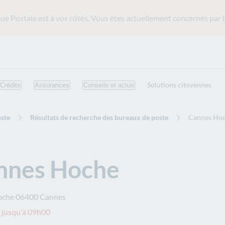
ue Postale est
à vos côtés. Vous êtes actuellement concernés par l
Solutions citoyennes
Crédits
Assurances
Conseils et actus
ste
Résultats de recherche des bureaux de poste
Cannes Ho
nnes Hoche
oche
06400
Cannes
 jusqu'à 09h00