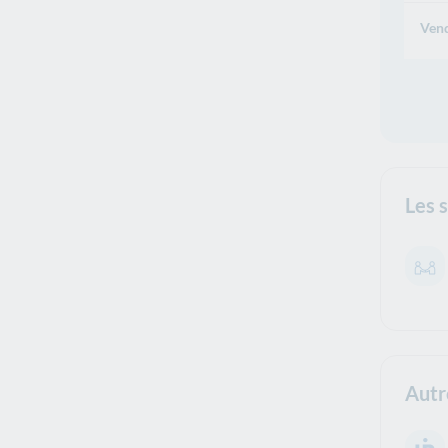
Vend
Les 
Autr