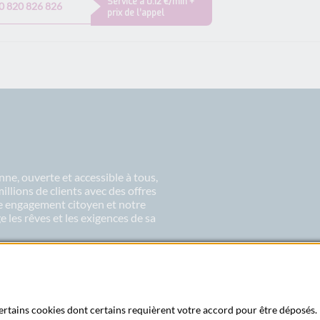
Service à 0.12 €/min +
0 820 826 826
prix de l’appel
ne, ouverte et accessible à tous,
lions de clients avec des offres
re engagement citoyen et notre
 les rêves et les exigences de sa
 certains cookies dont certains requièrent votre accord pour être déposés. 