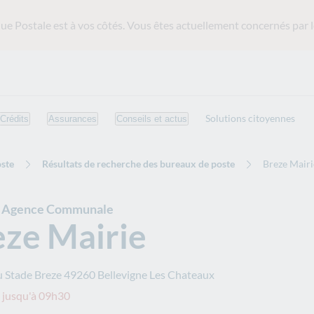
ue Postale est
à vos côtés. Vous êtes actuellement concernés par l
Solutions citoyennes
Crédits
Assurances
Conseils et actus
ste
Résultats de recherche des bureaux de poste
Breze Mairi
e Agence Communale
eze Mairie
 Stade Breze
49260
Bellevigne Les Chateaux
 jusqu'à 09h30