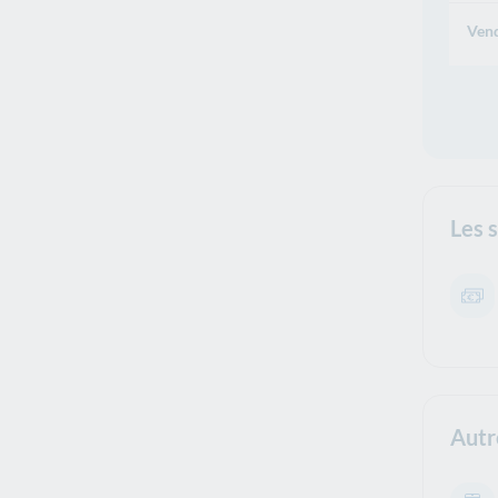
Vend
Les 
Autr