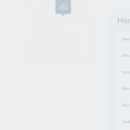
Hor
Same
Dima
Lund
Mard
Merc
Jeud