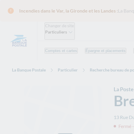
Incendies dans le Var, la Gironde et les Landes :
La Banq
Changer de site
Particuliers
Comptes et cartes
Épargne et placements
La Banque Postale
Particulier
Recherche bureau de po
La Post
Br
13 Rue Du
Fermé -