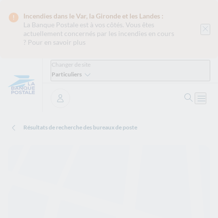
Incendies dans le Var, la Gironde et les Landes :
La Banque Postale est
à vos côtés. Vous êtes
actuellement concernés par les incendies en cours
?
Pour en savoir plus
Changer de site
Particuliers
Ouvrir 
Ouvri
Se connecter
Résultats de recherche des bureaux de poste