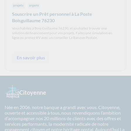
projets
argent
Souscrire un Prêt personnel à La Poste
Boisguillaume 76230
Vous habitez à Bois Guillaume 76230, et souhaitez trouver une
solution de financement pour vos projets. Faites une simulation en
ligne ou prenez RV avec un conseiller La Banque Postale.
En savoir plus
Citoyenne
Née en 2006, notre banque a grandi avec vous. Citoyenne,
ouverte et accessible à tous, nous revendiquons l’ambition
d’accompagner nos 20 millions de clients avec des offres et
services performants, la modernité radicale de notre
engagement citoyen et notre héritage postal. Aujourd’hui La