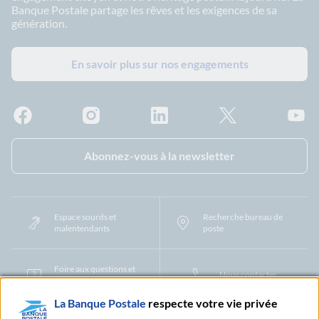
Banque Postale partage les rêves et les exigences de sa
génération.
En savoir plus sur nos engagements
Facebook - La Banque Postale
Instagram - La Banque Postale
Linkedin - La Banque Postale
X - La Banque Postal
YouTub
Abonnez-vous à la newsletter
Espace sourds et
Recherche bureau de
malentendants
poste
Foire aux questions et
Nous contacter
centre d'aide
La Banque Postale
respecte votre vie privée