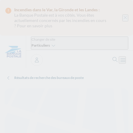
Incendies dans le Var, la Gironde et les Landes :
La Banque Postale est
à vos côtés. Vous êtes
actuellement concernés par les incendies en cours
?
Pour en savoir plus
Changer de site
Particuliers
Ouvrir 
Ouvri
Se connecter
Résultats de recherche des bureaux de poste