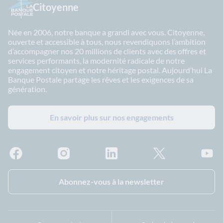
Citoyenne
Née en 2006, notre banque a grandi avec vous. Citoyenne,
ouverte et accessible à tous, nous revendiquons l’ambition
d’accompagner nos 20 millions de clients avec des offres et
services performants, la modernité radicale de notre
engagement citoyen et notre héritage postal. Aujourd’hui La
Banque Postale partage les rêves et les exigences de sa
génération.
En savoir plus sur nos engagements
Facebook - La Banque Postale
Instagram - La Banque Postale
Linkedin - La Banque Postale
X - La Banque Postal
YouTub
Abonnez-vous à la newsletter