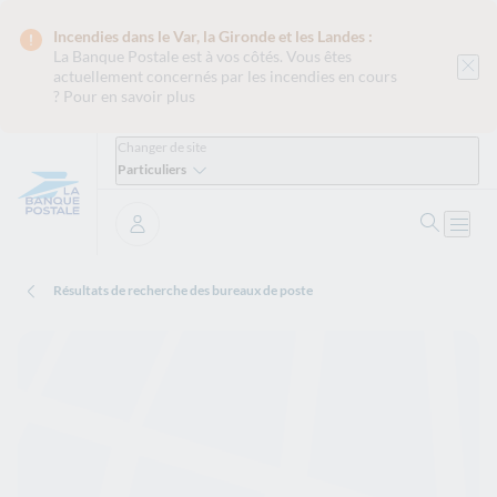
Incendies dans le Var, la Gironde et les Landes :
La Banque Postale est
à vos côtés. Vous êtes
actuellement concernés par les incendies en cours
?
Pour en savoir plus
Changer de site
Particuliers
Ouvrir 
Ouvri
Se connecter
Résultats de recherche des bureaux de poste