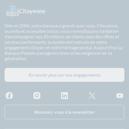
Citoyenne
Née en 2006, notre banque a grandi avec vous. Citoyenne,
ouverte et accessible à tous, nous revendiquons l’ambition
d’accompagner nos 20 millions de clients avec des offres et
services performants, la modernité radicale de notre
engagement citoyen et notre héritage postal. Aujourd’hui La
Banque Postale partage les rêves et les exigences de sa
génération.
En savoir plus sur nos engagements
Facebook - La Banque Postale
Instagram - La Banque Postale
Linkedin - La Banque Postale
X - La Banque Postal
YouTub
Abonnez-vous à la newsletter