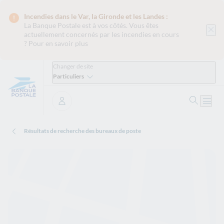
Incendies dans le Var, la Gironde et les Landes :
La Banque Postale est
à vos côtés. Vous êtes
actuellement concernés par les incendies en cours
?
Pour en savoir plus
Changer de site
Particuliers
Ouvrir 
Ouvri
Se connecter
Résultats de recherche des bureaux de poste