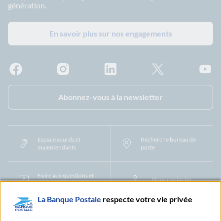
génération.
En savoir plus sur nos engagements
Facebook - La Banque Postale
Instagram - La Banque Postale
Linkedin - La Banque Postale
X - La Banque Postal
YouTub
Abonnez-vous à la newsletter
Espace sourds et
Recherche bureau de
malentendants
poste
Foire aux questions et
Nous contacter
centre d'aide
La Banque Postale
respecte votre vie privée
Mentions légales
Tarifs bancaires
Convention de compte