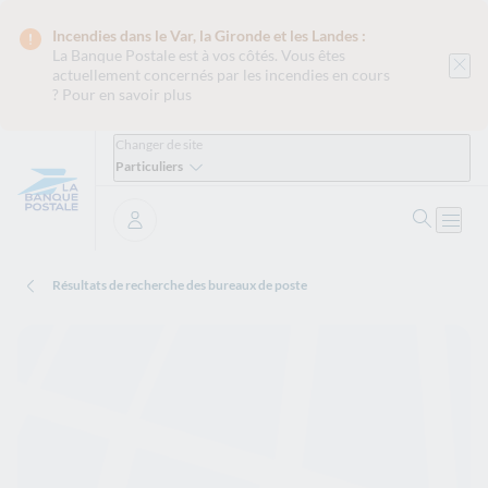
Incendies dans le Var, la Gironde et les Landes :
La Banque Postale est
à vos côtés. Vous êtes
actuellement concernés par les incendies en cours
?
Pour en savoir plus
Changer de site
Particuliers
Ouvrir 
Ouvri
Se connecter
Résultats de recherche des bureaux de poste