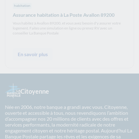
habitation
Assurance habitation à La Poste Avallon 89200
Vous habitez à Avallon 89200, et vous avez besoin d'y assurer votre
logement. Faites une simulation en ligne ou prenez RV avec un
conseiller La Banque Postale
En savoir plus
Citoyenne
Née en 2006, notre banque a grandi avec vous. Citoyenne,
ouverte et accessible à tous, nous revendiquons l’ambition
d’accompagner nos 20 millions de clients avec des offres et
services performants, la modernité radicale de notre
engagement citoyen et notre héritage postal. Aujourd’hui La
Banque Postale partage les rêves et les exigences de sa