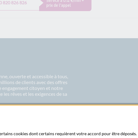
Service à 0.12 €/min +
0 820 826 826
prix de l’appel
ne, ouverte et accessible à tous,
lions de clients avec des offres
re engagement citoyen et notre
 les rêves et les exigences de sa
 certains cookies dont certains requièrent votre accord pour être déposés. 