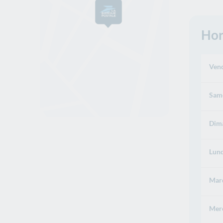
Hor
Vend
Same
Dima
Lund
Mard
Merc