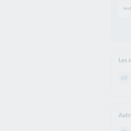
Jeud
Les 
Autr