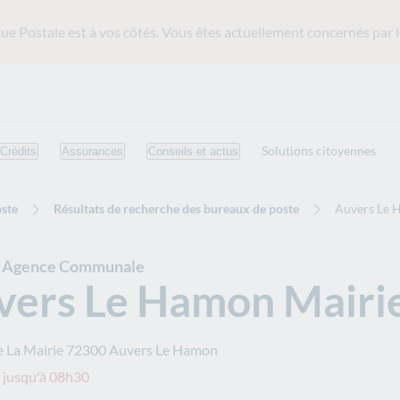
ue Postale est
à vos côtés. Vous êtes actuellement concernés par l
Solutions citoyennes
Crédits
Assurances
Conseils et actus
ste
Résultats de recherche des bureaux de poste
Auvers Le 
e Agence Communale
vers Le Hamon Mairi
e La Mairie
72300
Auvers Le Hamon
 jusqu'à 08h30