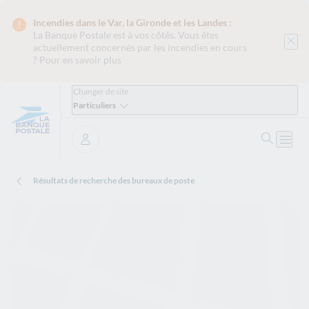
Incendies dans le Var, la Gironde et les Landes :
La Banque Postale est
à vos côtés. Vous êtes
actuellement concernés par les incendies en cours
?
Pour en savoir plus
Changer de site
Particuliers
Ouvrir 
Ouvri
Se connecter
Résultats de recherche des bureaux de poste