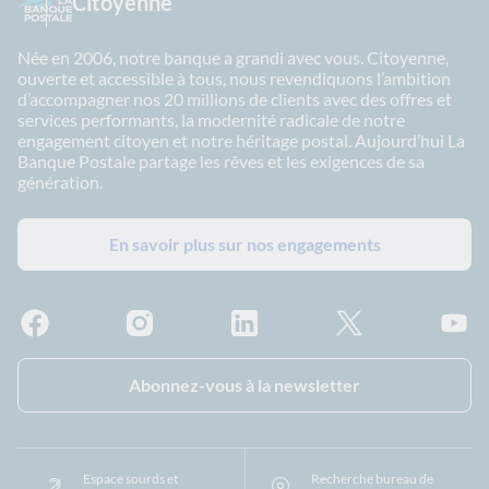
Citoyenne
Née en 2006, notre banque a grandi avec vous. Citoyenne,
ouverte et accessible à tous, nous revendiquons l’ambition
d’accompagner nos 20 millions de clients avec des offres et
services performants, la modernité radicale de notre
engagement citoyen et notre héritage postal. Aujourd’hui La
Banque Postale partage les rêves et les exigences de sa
génération.
En savoir plus sur nos engagements
Facebook - La Banque Postale
Instagram - La Banque Postale
Linkedin - La Banque Postale
X - La Banque Postal
YouTub
Abonnez-vous à la newsletter
Espace sourds et
Recherche bureau de