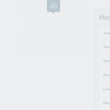
Hor
Jeud
Vend
Same
Dima
Lund
Mard