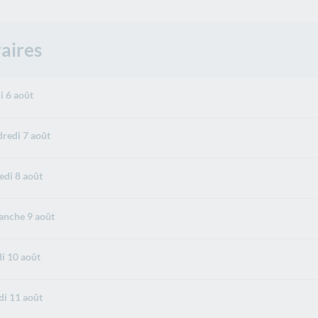
aires
i 6 août
redi 7 août
di 8 août
nche 9 août
i 10 août
i 11 août