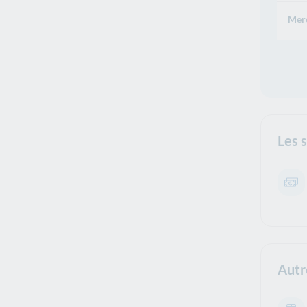
Merc
Les 
Autr