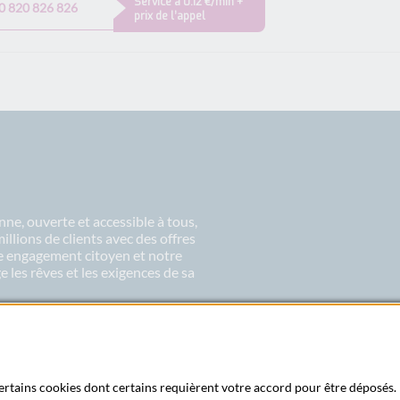
Service à 0.12 €/min +
0 820 826 826
prix de l’appel
ne, ouverte et accessible à tous,
lions de clients avec des offres
re engagement citoyen et notre
 les rêves et les exigences de sa
 certains cookies dont certains requièrent votre accord pour être déposés. 