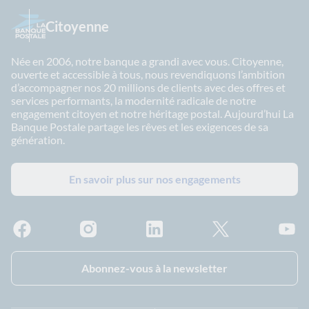
Citoyenne
Née en 2006, notre banque a grandi avec vous. Citoyenne,
ouverte et accessible à tous, nous revendiquons l’ambition
d’accompagner nos 20 millions de clients avec des offres et
services performants, la modernité radicale de notre
engagement citoyen et notre héritage postal. Aujourd’hui La
Banque Postale partage les rêves et les exigences de sa
génération.
En savoir plus sur nos engagements
Facebook - La Banque Postale
Instagram - La Banque Postale
Linkedin - La Banque Postale
X - La Banque Postal
YouTub
Abonnez-vous à la newsletter