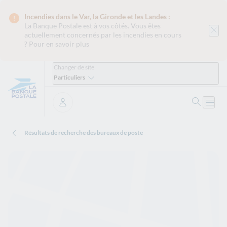
Incendies dans le Var, la Gironde et les Landes :
La Banque Postale est
à vos côtés. Vous êtes
actuellement concernés par les incendies en cours
?
Pour en savoir plus
Changer de site
Particuliers
Ouvrir 
Ouvri
Se connecter
Résultats de recherche des bureaux de poste