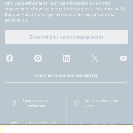
services performants, la modernité radicale de notre
engagement citoyen et notre héritage postal. Aujourd’hui La
Banque Postale partage les rêves et les exigences de sa
génération.
En savoir plus sur nos engagements
Facebook - La Banque Postale
Instagram - La Banque Postale
Linkedin - La Banque Postale
X - La Banque Postal
YouTub
Abonnez-vous à la newsletter
Espace sourds et
Recherche bureau de
malentendants
poste
Foire aux questions et
Nous contacter
centre d'aide