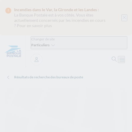
Incendies dans le Var, la Gironde et les Landes :
La Banque Postale est
à vos côtés. Vous êtes
actuellement concernés par les incendies en cours
?
Pour en savoir plus
Changer de site
Particuliers
Ouvrir 
Ouvri
Se connecter
Résultats de recherche des bureaux de poste