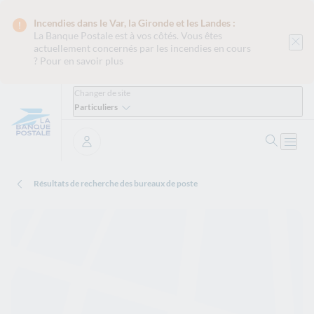
Incendies dans le Var, la Gironde et les Landes :
La Banque Postale est
à vos côtés. Vous êtes
actuellement concernés par les incendies en cours
?
Pour en savoir plus
Changer de site
Particuliers
Ouvrir 
Ouvri
Se connecter
Résultats de recherche des bureaux de poste