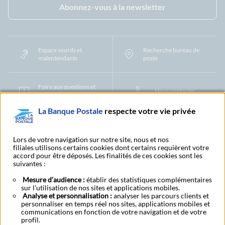
Abonnez-vous à la newsletter
Espace sourds et
Recherche bureau de
malentendants
poste
Foire aux questions et
Nous contacter
centre d'aide
La Banque Postale
respecte votre vie privée
Mentions légales
Tarifs bancaires
Convention de compte
Protection des Données à Caractère Personnel
Filiales et partenaires
Lors de votre navigation sur notre site, nous et nos
filiales utilisons certains cookies dont certains requièrent votre
Cookies
Gestion des cookies
Actualiser vos informations
accord pour être déposés. Les finalités de ces cookies sont les
Contestation et réclamation
Coordonnées Centres Financiers
suivantes :
Recherche bureau de poste
Assistance technique
Alertes fraudes et points de vigilance
Actualités réglementaires
CGU
Mesure d’audience :
établir des statistiques complémentaires
sur l'utilisation de nos sites et applications mobiles.
Aide navigateur et systèmes d'exploitation
Analyse et personnalisation :
analyser les parcours clients et
Vider le cache de votre navigateur
Lexique
Aide et accessibilité
personnaliser en temps réel nos sites, applications mobiles et
Accessibilité – Partiellement conforme
Espace candidature
communications en fonction de votre navigation et de votre
BFI - Banque de Financement et d'Investissement
profil.