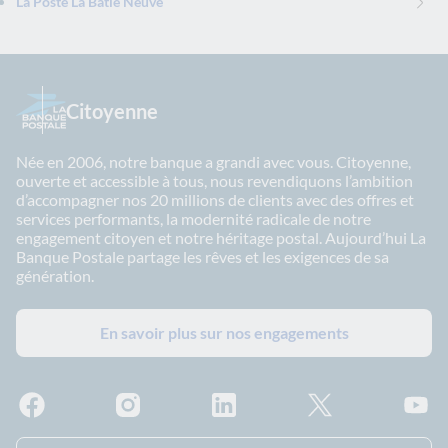
La Poste La Batie Neuve
Citoyenne
Née en 2006, notre banque a grandi avec vous. Citoyenne,
ouverte et accessible à tous, nous revendiquons l’ambition
d’accompagner nos 20 millions de clients avec des offres et
services performants, la modernité radicale de notre
engagement citoyen et notre héritage postal. Aujourd’hui La
Banque Postale partage les rêves et les exigences de sa
génération.
En savoir plus sur nos engagements
Facebook - La Banque Postale
Instagram - La Banque Postale
Linkedin - La Banque Postale
X - La Banque Postal
YouTub