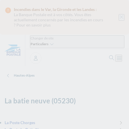
Incendies dans le Var, la Gironde et les Landes :
La Banque Postale est
à vos côtés. Vous êtes
actuellement concernés par les incendies en cours
?
Pour en savoir plus
Changer de site
Particuliers
Ouvrir 
Ouvri
Se connecter
Hautes-Alpes
La batie neuve (05230)
La Poste Chorges