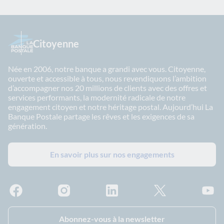
Citoyenne
Née en 2006, notre banque a grandi avec vous. Citoyenne,
ouverte et accessible à tous, nous revendiquons l’ambition
d’accompagner nos 20 millions de clients avec des offres et
services performants, la modernité radicale de notre
engagement citoyen et notre héritage postal. Aujourd’hui La
Banque Postale partage les rêves et les exigences de sa
génération.
En savoir plus sur nos engagements
Facebook - La Banque Postale
Instagram - La Banque Postale
Linkedin - La Banque Postale
X - La Banque Postal
YouTub
Abonnez-vous à la newsletter