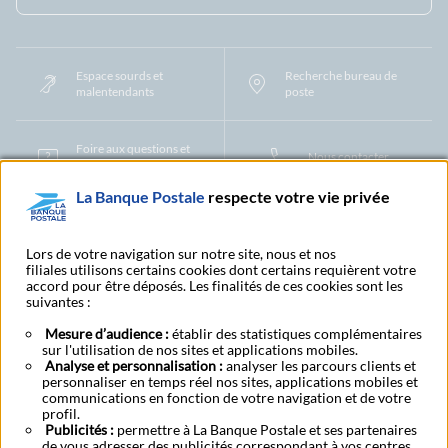
Espace sourds et
Recherche bureau de
malentendants
poste
Foire aux questions et
Nous contacter
centre d'aide
La Banque Postale
respecte votre vie privée
Mentions légales
Tarifs bancaires
Convention de compte
Protection des Données à Caractère Personnel
Filiales et partenaires
Lors de votre navigation sur notre site, nous et nos
filiales utilisons certains cookies dont certains requièrent votre
Cookies
Gestion des cookies
Actualiser vos informations
accord pour être déposés. Les finalités de ces cookies sont les
Contestation et réclamation
Coordonnées Centres Financiers
suivantes :
Recherche bureau de poste
Assistance technique
Alertes fraudes et points de vigilance
Actualités réglementaires
CGU
Mesure d’audience :
établir des statistiques complémentaires
sur l'utilisation de nos sites et applications mobiles.
Aide navigateur et systèmes d'exploitation
Analyse et personnalisation :
analyser les parcours clients et
Vider le cache de votre navigateur
Lexique
Aide et accessibilité
personnaliser en temps réel nos sites, applications mobiles et
Accessibilité – Partiellement conforme
Espace candidature
communications en fonction de votre navigation et de votre
BFI - Banque de Financement et d'Investissement
profil.
Publicités :
Le fonds de garantie des dépôts et de résolution
permettre à La Banque Postale et ses partenaires
Résilier
Rétractation
de vous adresser des publicités correspondant à vos centres