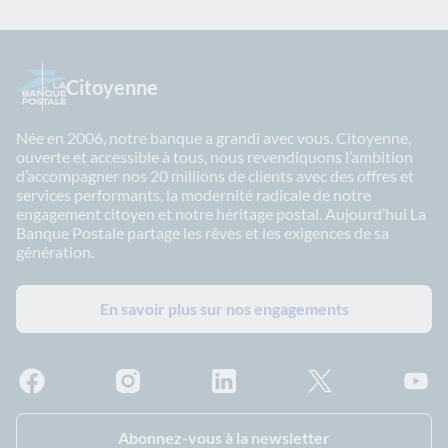
Citoyenne
Née en 2006, notre banque a grandi avec vous. Citoyenne,
ouverte et accessible à tous, nous revendiquons l’ambition
d’accompagner nos 20 millions de clients avec des offres et
services performants, la modernité radicale de notre
engagement citoyen et notre héritage postal. Aujourd’hui La
Banque Postale partage les rêves et les exigences de sa
génération.
En savoir plus sur nos engagements
Facebook - La Banque Postale
Instagram - La Banque Postale
Linkedin - La Banque Postale
X - La Banque Postal
YouTub
Abonnez-vous à la newsletter