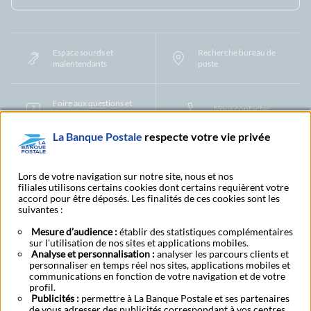
Espace sourds et
Recherche bureau de
malentendants
poste
Foire aux questions et
Nous contacter
centre d'aide
La Banque Postale
respecte votre vie privée
Mentions légales
Tarifs bancaires
Convention de compte
Protection des Données à Caractère Personnel
Filiales et partenaires
Lors de votre navigation sur notre site, nous et nos
filiales utilisons certains cookies dont certains requièrent votre
Cookies
Gestion des cookies
Actualiser vos informations
accord pour être déposés. Les finalités de ces cookies sont les
Contestation et réclamation
Coordonnées Centres Financiers
suivantes :
Recherche bureau de poste
Assistance technique
Alertes fraudes et points de vigilance
Actualités réglementaires
CGU
Mesure d’audience :
établir des statistiques complémentaires
sur l'utilisation de nos sites et applications mobiles.
Aide navigateur et systèmes d'exploitation
Analyse et personnalisation :
analyser les parcours clients et
Vider le cache de votre navigateur
Lexique
Aide et accessibilité
personnaliser en temps réel nos sites, applications mobiles et
Accessibilité – Partiellement conforme
Espace candidature
communications en fonction de votre navigation et de votre
BFI - Banque de Financement et d'Investissement
profil.
Publicités :
Le fonds de garantie des dépôts et de résolution
permettre à La Banque Postale et ses partenaires
Résilier
Rétractation
de vous adresser des publicités correspondant à vos centres