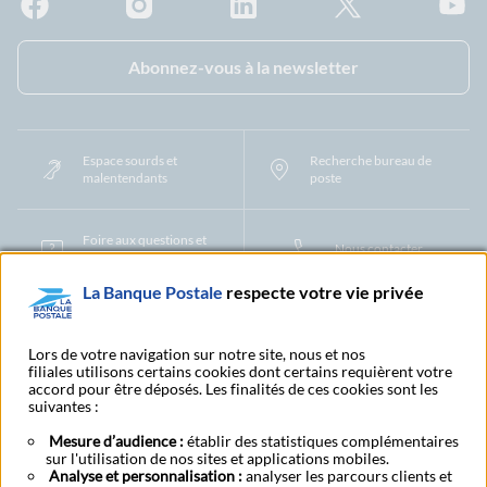
Facebook - La Banque Postale
Instagram - La Banque Postale
Linkedin - La Banque Postale
X - La Banque Postal
YouTub
Abonnez-vous à la newsletter
Espace sourds et
Recherche bureau de
malentendants
poste
Foire aux questions et
Nous contacter
centre d'aide
La Banque Postale
respecte votre vie privée
Mentions légales
Tarifs bancaires
Convention de compte
Protection des Données à Caractère Personnel
Filiales et partenaires
Lors de votre navigation sur notre site, nous et nos
filiales utilisons certains cookies dont certains requièrent votre
Cookies
Gestion des cookies
Actualiser vos informations
accord pour être déposés. Les finalités de ces cookies sont les
Contestation et réclamation
Coordonnées Centres Financiers
suivantes :
Recherche bureau de poste
Assistance technique
Alertes fraudes et points de vigilance
Actualités réglementaires
CGU
Mesure d’audience :
établir des statistiques complémentaires
sur l'utilisation de nos sites et applications mobiles.
Aide navigateur et systèmes d'exploitation
Analyse et personnalisation :
analyser les parcours clients et
Vider le cache de votre navigateur
Lexique
Aide et accessibilité