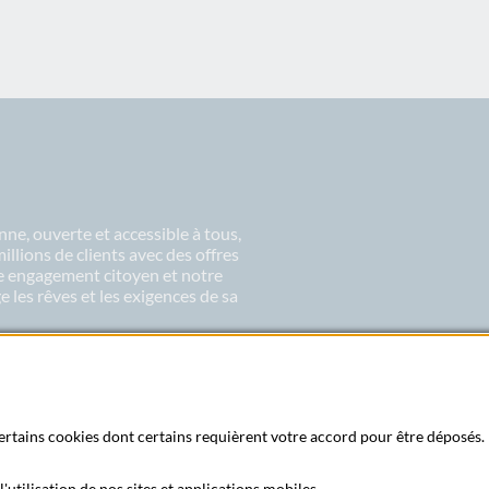
ne, ouverte et accessible à tous,
lions de clients avec des offres
re engagement citoyen et notre
 les rêves et les exigences de sa
 certains cookies dont certains requièrent votre accord pour être déposés. 
'utilisation de nos sites et applications mobiles.