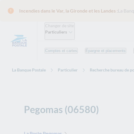
Incendies dans le Var, la Gironde et les Landes :
La Banq
Changer de site
Particuliers
Comptes et cartes
Épargne et placements
La Banque Postale
Particulier
Recherche bureau de po
Pegomas (06580)
La Poste Pegomas