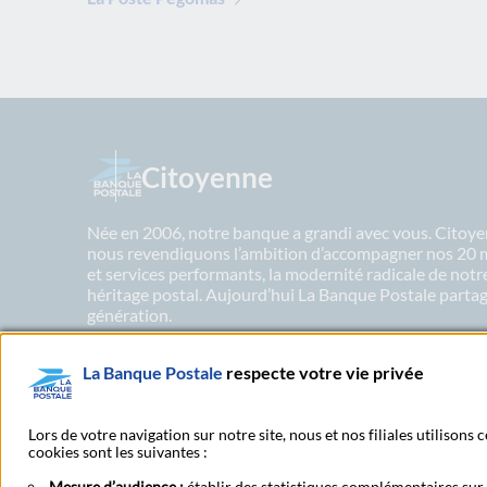
Citoyenne
Née en 2006, notre banque a grandi avec vous. Citoyen
nous revendiquons l’ambition d’accompagner nos 20 mil
et services performants, la modernité radicale de not
héritage postal. Aujourd’hui La Banque Postale partage
génération.
La Banque Postale
respecte votre vie privée
En savoir plus sur nos engagements
Lors de votre navigation sur notre site, nous et nos filiales utilisons
cookies sont les suivantes :
Mesure d’audience :
établir des statistiques complémentaires sur l