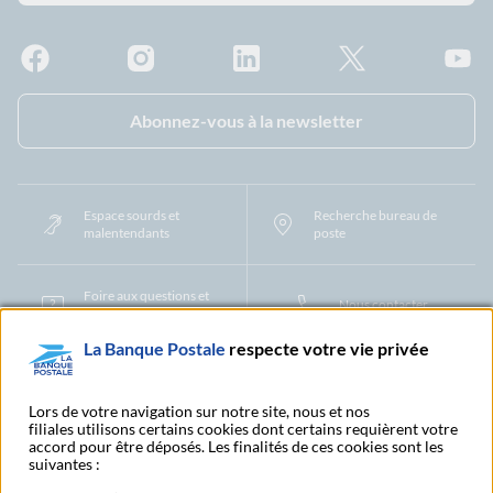
Facebook - La Banque Postale
Instagram - La Banque Postale
Linkedin - La Banque Postale
X - La Banque Postal
YouTub
Abonnez-vous à la newsletter
Espace sourds et
Recherche bureau de
malentendants
poste
Foire aux questions et
Nous contacter
centre d'aide
La Banque Postale
respecte votre vie privée
Mentions légales
Tarifs bancaires
Convention de compte
Protection des Données à Caractère Personnel
Filiales et partenaires
Lors de votre navigation sur notre site, nous et nos
filiales utilisons certains cookies dont certains requièrent votre
Cookies
Gestion des cookies
Actualiser vos informations
accord pour être déposés. Les finalités de ces cookies sont les
Contestation et réclamation
Coordonnées Centres Financiers
suivantes :
Recherche bureau de poste
Assistance technique