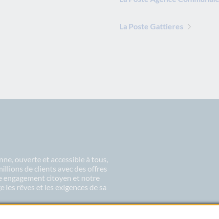
La Poste Gattieres
ne, ouverte et accessible à tous,
lions de clients avec des offres
re engagement citoyen et notre
 les rêves et les exigences de sa