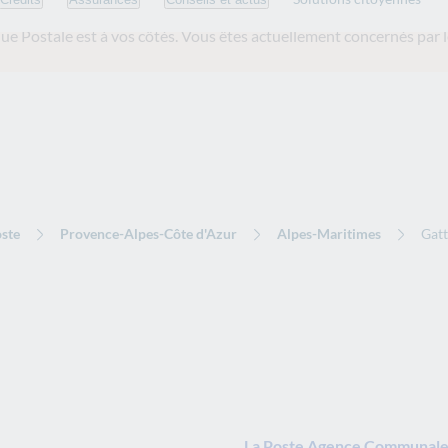
ue Postale est
à vos côtés. Vous êtes actuellement concernés par l
ste
Provence-Alpes-Côte d'Azur
Alpes-Maritimes
Gatt
La Poste Agence Communale