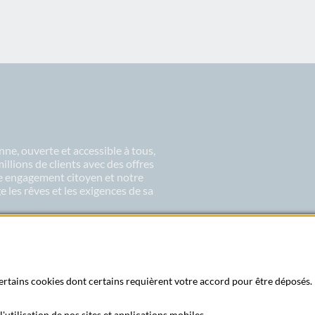
ne, ouverte et accessible à tous,
lions de clients avec des offres
re engagement citoyen et notre
 les rêves et les exigences de sa
 certains cookies dont certains requièrent votre accord pour être déposés. 
'utilisation de nos sites et applications mobiles.