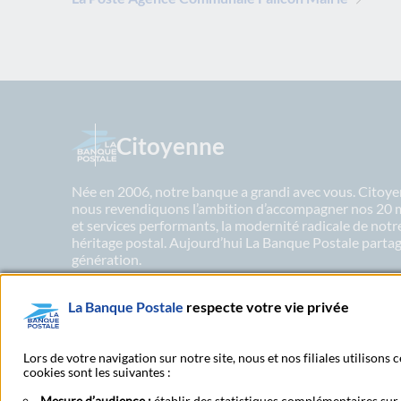
Citoyenne
Née en 2006, notre banque a grandi avec vous. Citoyen
nous revendiquons l’ambition d’accompagner nos 20 mil
et services performants, la modernité radicale de not
héritage postal. Aujourd’hui La Banque Postale partage
génération.
La Banque Postale
respecte votre vie privée
En savoir plus sur nos engagements
Lors de votre navigation sur notre site, nous et nos filiales utilisons
cookies sont les suivantes :
Mesure d’audience :
établir des statistiques complémentaires sur l