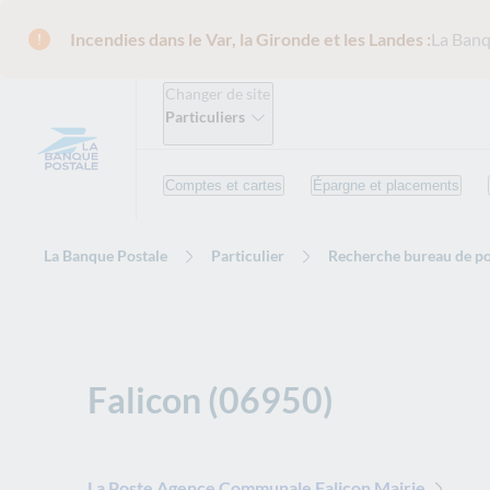
Incendies dans le Var, la Gironde et les Landes :
La Banq
Changer de site
Particuliers
Comptes et cartes
Épargne et placements
La Banque Postale
Particulier
Recherche bureau de po
Falicon (06950)
La Poste Agence Communale Falicon Mairie