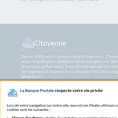
Citoyenne
Née en 2006, notre banque a grandi avec vous. Citoyen
nous revendiquons l’ambition d’accompagner nos 20 mil
et services performants, la modernité radicale de not
héritage postal. Aujourd’hui La Banque Postale partage
génération.
La Banque Postale
respecte votre vie privée
En savoir plus sur nos engagements
Lors de votre navigation sur notre site, nous et nos filiales utilisons
cookies sont les suivantes :
Mesure d’audience :
établir des statistiques complémentaires sur l