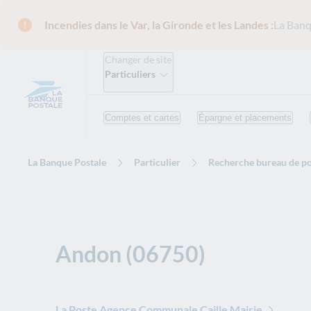
Incendies dans le Var, la Gironde et les Landes :
La Banq
Changer de site
Particuliers
Comptes et cartes
Épargne et placements
La Banque Postale
Particulier
Recherche bureau de po
Andon (06750)
La Poste Agence Communale Caille Mairie