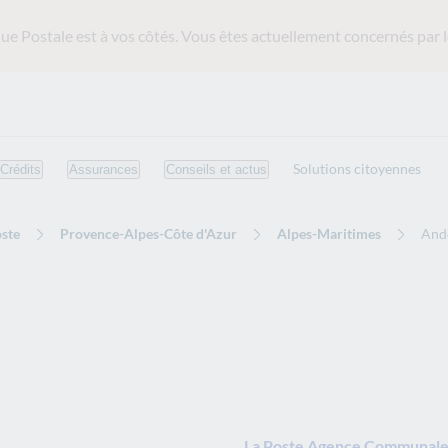
ue Postale est
à vos côtés. Vous êtes actuellement concernés par l
Solutions citoyennes
Crédits
Assurances
Conseils et actus
ste
Provence-Alpes-Côte d'Azur
Alpes-Maritimes
And
La Poste Agence Communale