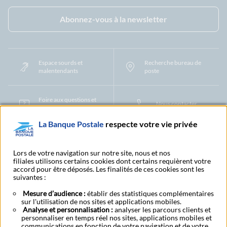
Facebook - La Banque Postale
Instagram - La Banque Postale
Linkedin - La Banque Postale
X - La Banque Postal
YouTub
Abonnez-vous à la newsletter
Espace sourds et
Recherche bureau de
malentendants
poste
Foire aux questions et
Nous contacter
centre d'aide
La Banque Postale
respecte votre vie privée
Mentions légales
Tarifs bancaires
Convention de compte
Protection des Données à Caractère Personnel
Filiales et partenaires
Lors de votre navigation sur notre site, nous et nos
filiales utilisons certains cookies dont certains requièrent votre
Cookies
Gestion des cookies
Actualiser vos informations
accord pour être déposés. Les finalités de ces cookies sont les
Contestation et réclamation
Coordonnées Centres Financiers
suivantes :
Recherche bureau de poste
Assistance technique
Alertes fraudes et points de vigilance
Actualités réglementaires
CGU
Mesure d’audience :
établir des statistiques complémentaires
sur l'utilisation de nos sites et applications mobiles.
Aide navigateur et systèmes d'exploitation
Analyse et personnalisation :
analyser les parcours clients et
Vider le cache de votre navigateur
Lexique
Aide et accessibilité
personnaliser en temps réel nos sites, applications mobiles et
Accessibilité – Partiellement conforme
Espace candidature
communications en fonction de votre navigation et de votre