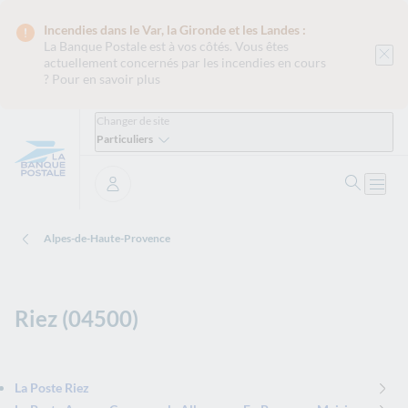
Incendies dans le Var, la Gironde et les Landes :
La Banque Postale est
à vos côtés. Vous êtes
actuellement concernés par les incendies en cours
?
Pour en savoir plus
Changer de site
Particuliers
Ouvrir 
Ouvri
Se connecter
Alpes-de-Haute-Provence
Riez (04500)
La Poste Riez